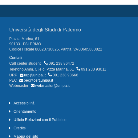
Università degli Studi di Palermo
Piazza Marina, 61
90133 - PALERMO
Codice Fiscale 80023730825, Partita IVA 00605880822
Contatti
Call center studenti
091 238 86472
Telefono Amm. C.le di P.zza Marina, 61
091 238 93011
URP
urp@unipa.it
091 238 93666
PEC
pec@cert.unipa.it
Webmaster
webmaster@unipa.it
Accessibilità
Orientamento
Ufficio Relazioni con il Pubblico
Credits
Mappa del sito