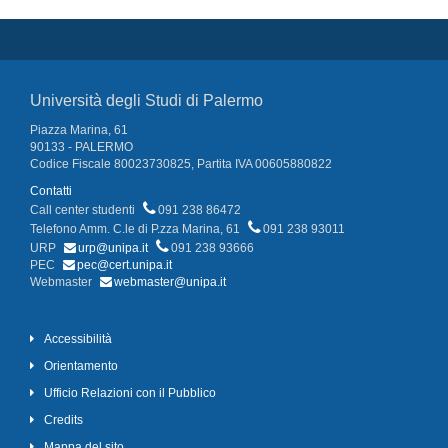
Università degli Studi di Palermo
Piazza Marina, 61
90133 - PALERMO
Codice Fiscale 80023730825, Partita IVA 00605880822
Contatti
Call center studenti
091 238 86472
Telefono Amm. C.le di P.zza Marina, 61
091 238 93011
URP
urp@unipa.it
091 238 93666
PEC
pec@cert.unipa.it
Webmaster
webmaster@unipa.it
Accessibilità
Orientamento
Ufficio Relazioni con il Pubblico
Credits
Mappa del sito