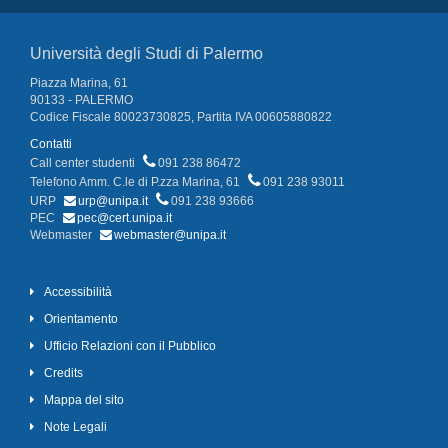
Università degli Studi di Palermo
Piazza Marina, 61
90133 - PALERMO
Codice Fiscale 80023730825, Partita IVA 00605880822
Contatti
Call center studenti
091 238 86472
Telefono Amm. C.le di P.zza Marina, 61
091 238 93011
URP
urp@unipa.it
091 238 93666
PEC
pec@cert.unipa.it
Webmaster
webmaster@unipa.it
Accessibilità
Orientamento
Ufficio Relazioni con il Pubblico
Credits
Mappa del sito
Note Legali