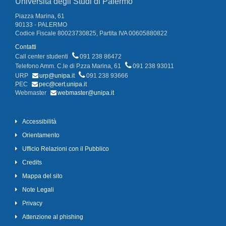
Università degli Studi di Palermo
Piazza Marina, 61
90133 - PALERMO
Codice Fiscale 80023730825, Partita IVA 00605880822
Contatti
Call center studenti
091 238 86472
Telefono Amm. C.le di P.zza Marina, 61
091 238 93011
URP
urp@unipa.it
091 238 93666
PEC
pec@cert.unipa.it
Webmaster
webmaster@unipa.it
Accessibilità
Orientamento
Ufficio Relazioni con il Pubblico
Credits
Mappa del sito
Note Legali
Privacy
Attenzione al phishing