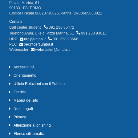
Piazza Marina, 61
90133 - PALERMO
Codice Fiscale 80023730825, Partita IVA 00605880822
Contatti
Call center studenti
091 238 86472
Telefono Amm. C.le di P.zza Marina, 61
091 238 93011
URP
urp@unipa.it
091 238 93666
PEC
pec@cert.unipa.it
Webmaster
webmaster@unipa.it
Accessibilità
Orientamento
Ufficio Relazioni con il Pubblico
Credits
Mappa del sito
Note Legali
Privacy
Attenzione al phishing
Elenco siti tematici