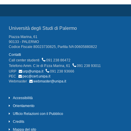
Università degli Studi di Palermo
Piazza Marina, 61
90133 - PALERMO
Codice Fiscale 80023730825, Partita IVA 00605880822
Contatti
Call center studenti
091 238 86472
Telefono Amm. C.le di P.zza Marina, 61
091 238 93011
URP
urp@unipa.it
091 238 93666
PEC
pec@cert.unipa.it
Webmaster
webmaster@unipa.it
Accessibilità
Orientamento
Ufficio Relazioni con il Pubblico
Credits
Mappa del sito