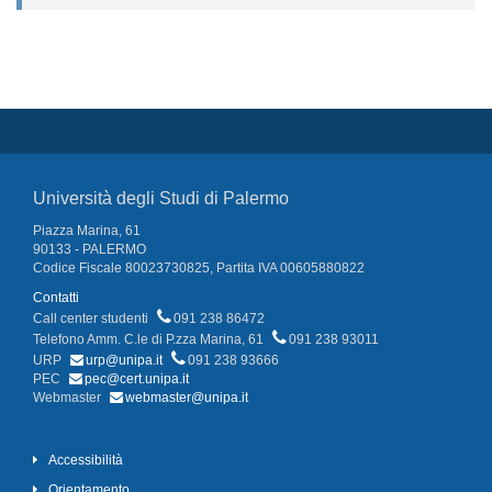
Università degli Studi di Palermo
Piazza Marina, 61
90133 - PALERMO
Codice Fiscale 80023730825, Partita IVA 00605880822
Contatti
Call center studenti
091 238 86472
Telefono Amm. C.le di P.zza Marina, 61
091 238 93011
URP
urp@unipa.it
091 238 93666
PEC
pec@cert.unipa.it
Webmaster
webmaster@unipa.it
Accessibilità
Orientamento