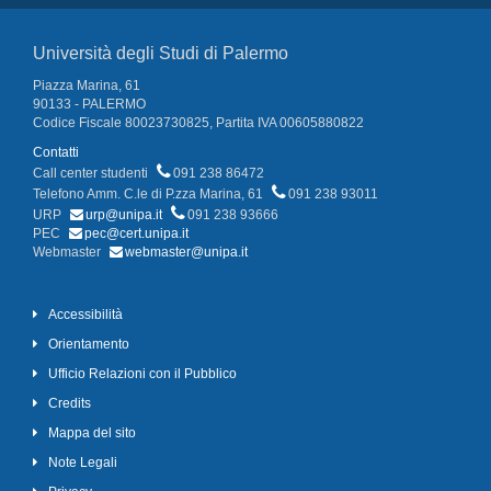
Università degli Studi di Palermo
Piazza Marina, 61
90133 - PALERMO
Codice Fiscale 80023730825, Partita IVA 00605880822
Contatti
Call center studenti
091 238 86472
Telefono Amm. C.le di P.zza Marina, 61
091 238 93011
URP
urp@unipa.it
091 238 93666
PEC
pec@cert.unipa.it
Webmaster
webmaster@unipa.it
Accessibilità
Orientamento
Ufficio Relazioni con il Pubblico
Credits
Mappa del sito
Note Legali