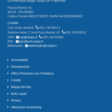
Università degli Studi di Palermo
Piazza Marina, 61
90133 - PALERMO
Codice Fiscale 80023730825, Partita IVA 00605880822
Contatti
Call center studenti
091 238 86472
Telefono Amm. C.le di P.zza Marina, 61
091 238 93011
URP
urp@unipa.it
091 238 93666
PEC
pec@cert.unipa.it
Webmaster
webmaster@unipa.it
Accessibilità
Orientamento
Ufficio Relazioni con il Pubblico
Credits
Mappa del sito
Note Legali
Privacy
Attenzione al phishing