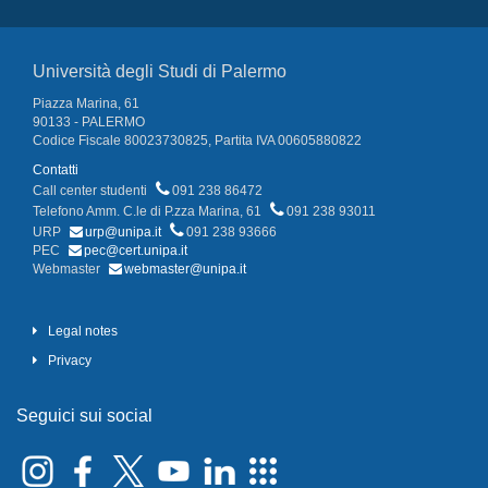
Università degli Studi di Palermo
Piazza Marina, 61
90133 - PALERMO
Codice Fiscale 80023730825, Partita IVA 00605880822
Contatti
Call center studenti
091 238 86472
Telefono Amm. C.le di P.zza Marina, 61
091 238 93011
URP
urp@unipa.it
091 238 93666
PEC
pec@cert.unipa.it
Webmaster
webmaster@unipa.it
Legal notes
Privacy
Seguici sui social