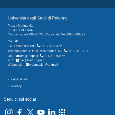
Università degli Studi di Palermo
Piazza Marina, 61
90133 - PALERMO
Codice Fiscale 80023730825, Partita IVA 00605880822
Contatti
Call center studenti
091 238 86472
Telefono Amm. C.le di P.zza Marina, 61
091 238 93011
URP
urp@unipa.it
091 238 93666
PEC
pec@cert.unipa.it
Webmaster
webmaster@unipa.it
Legal notes
Privacy
Seguici sui social