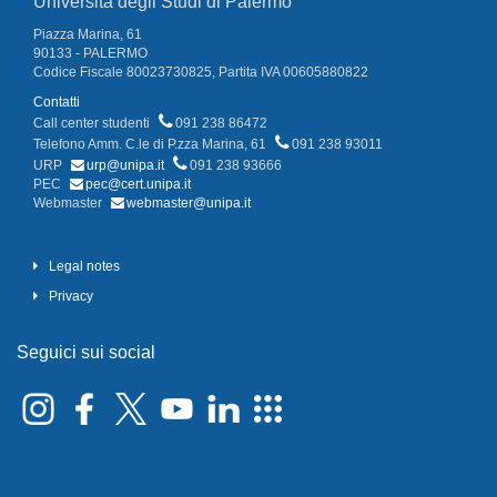
Università degli Studi di Palermo
Piazza Marina, 61
90133 - PALERMO
Codice Fiscale 80023730825, Partita IVA 00605880822
Contatti
Call center studenti
091 238 86472
Telefono Amm. C.le di P.zza Marina, 61
091 238 93011
URP
urp@unipa.it
091 238 93666
PEC
pec@cert.unipa.it
Webmaster
webmaster@unipa.it
Legal notes
Privacy
Seguici sui social