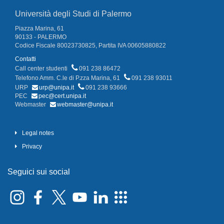
Università degli Studi di Palermo
Piazza Marina, 61
90133 - PALERMO
Codice Fiscale 80023730825, Partita IVA 00605880822
Contatti
Call center studenti
091 238 86472
Telefono Amm. C.le di P.zza Marina, 61
091 238 93011
URP
urp@unipa.it
091 238 93666
PEC
pec@cert.unipa.it
Webmaster
webmaster@unipa.it
Legal notes
Privacy
Seguici sui social