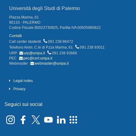
Università degli Studi di Palermo
Piazza Marina, 61
90133 - PALERMO
Codice Fiscale 80023730825, Partita IVA 00605880822
Contatti
Call center studenti
091 238 86472
Telefono Amm. C.le di P.zza Marina, 61
091 238 93011
URP
urp@unipa.it
091 238 93666
PEC
pec@cert.unipa.it
Webmaster
webmaster@unipa.it
Legal notes
Privacy
Seguici sui social