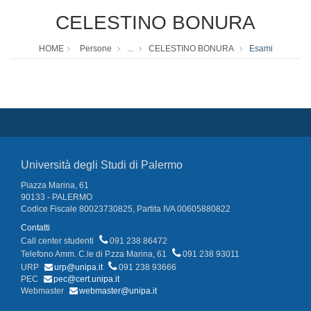
CELESTINO BONURA
HOME
Persone
...
CELESTINO BONURA
Esami
Università degli Studi di Palermo
Piazza Marina, 61
90133 - PALERMO
Codice Fiscale 80023730825, Partita IVA 00605880822
Contatti
Call center studenti
091 238 86472
Telefono Amm. C.le di P.zza Marina, 61
091 238 93011
URP
urp@unipa.it
091 238 93666
PEC
pec@cert.unipa.it
Webmaster
webmaster@unipa.it