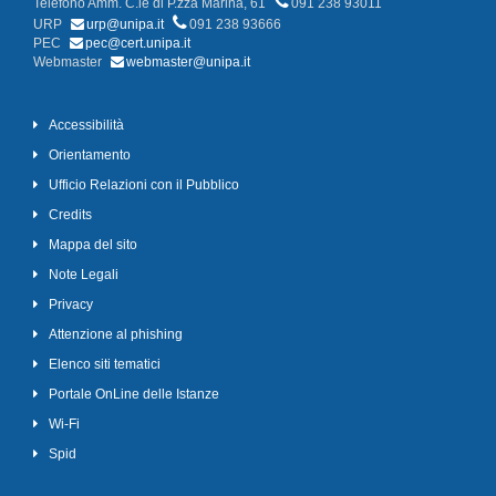
Telefono Amm. C.le di P.zza Marina, 61
091 238 93011
URP
urp@unipa.it
091 238 93666
PEC
pec@cert.unipa.it
Webmaster
webmaster@unipa.it
Accessibilità
Orientamento
Ufficio Relazioni con il Pubblico
Credits
Mappa del sito
Note Legali
Privacy
Attenzione al phishing
Elenco siti tematici
Portale OnLine delle Istanze
Wi-Fi
Spid