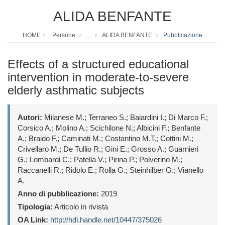
ALIDA BENFANTE
HOME
Persone
...
ALIDA BENFANTE
Pubblicazione
Effects of a structured educational
intervention in moderate-to-severe
elderly asthmatic subjects
Autori:
Milanese M.; Terraneo S.; Baiardini I.; Di Marco F.;
Corsico A.; Molino A.; Scichilone N.; Albicini F.; Benfante
A.; Braido F.; Caminati M.; Costantino M.T.; Cottini M.;
Crivellaro M.; De Tullio R.; Gini E.; Grosso A.; Guarnieri
G.; Lombardi C.; Patella V.; Pirina P.; Polverino M.;
Raccanelli R.; Ridolo E.; Rolla G.; Steinhilber G.; Vianello
A.
Anno di pubblicazione:
2019
Tipologia:
Articolo in rivista
OA Link:
http://hdl.handle.net/10447/375026