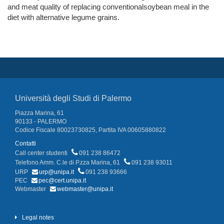
and meat quality of replacing conventionalsoybean meal in the
diet with alternative legume grains.
Università degli Studi di Palermo
Piazza Marina, 61
90133 - PALERMO
Codice Fiscale 80023730825, Partita IVA 00605880822
Contatti
Call center studenti
091 238 86472
Telefono Amm. C.le di P.zza Marina, 61
091 238 93011
URP
urp@unipa.it
091 238 93666
PEC
pec@cert.unipa.it
Webmaster
webmaster@unipa.it
Legal notes