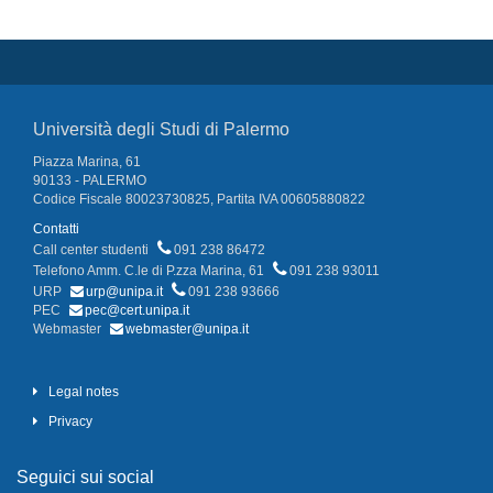
Università degli Studi di Palermo
Piazza Marina, 61
90133 - PALERMO
Codice Fiscale 80023730825, Partita IVA 00605880822
Contatti
Call center studenti
091 238 86472
Telefono Amm. C.le di P.zza Marina, 61
091 238 93011
URP
urp@unipa.it
091 238 93666
PEC
pec@cert.unipa.it
Webmaster
webmaster@unipa.it
Legal notes
Privacy
Seguici sui social