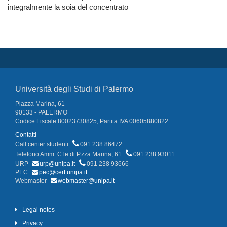
integralmente la soia del concentrato
Università degli Studi di Palermo
Piazza Marina, 61
90133 - PALERMO
Codice Fiscale 80023730825, Partita IVA 00605880822
Contatti
Call center studenti
091 238 86472
Telefono Amm. C.le di P.zza Marina, 61
091 238 93011
URP
urp@unipa.it
091 238 93666
PEC
pec@cert.unipa.it
Webmaster
webmaster@unipa.it
Legal notes
Privacy