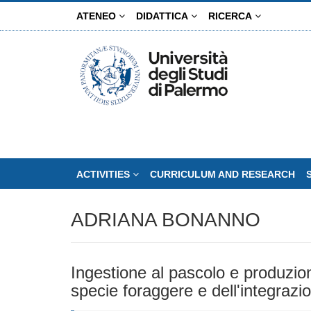
Skip
ATENEO
DIDATTICA
RICERCA
to
main
content
ACTIVITIES
CURRICULUM AND RESEARCH
ADRIANA BONANNO
Ingestione al pascolo e produzion
specie foraggere e dell'integraz