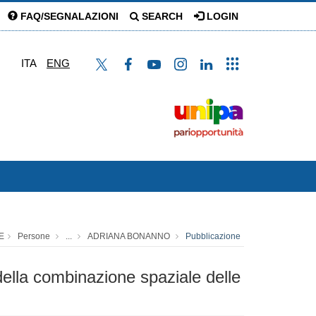
FAQ/SEGNALAZIONI
SEARCH
LOGIN
ITA
ENG
E
Persone
...
ADRIANA BONANNO
Pubblicazione
della combinazione spaziale delle