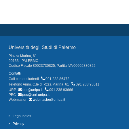
Università degli Studi di Palermo
Piazza Marina, 61
90133 - PALERMO
Codice Fiscale 80023730825, Partita IVA 00605880822
Contatti
Call center studenti
091 238 86472
Telefono Amm. C.le di P.zza Marina, 61
091 238 93011
URP
urp@unipa.it
091 238 93666
PEC
pec@cert.unipa.it
Webmaster
webmaster@unipa.it
Legal notes
Privacy