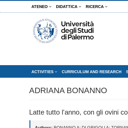
Skip
ATENEO
DIDATTICA
RICERCA
to
main
content
ACTIVITIES
CURRICULUM AND RESEARCH
ADRIANA BONANNO
Latte tutto l'anno, con gli ovini c
Authors:
BONANNO A; DI GRIGOLI A; TORNA