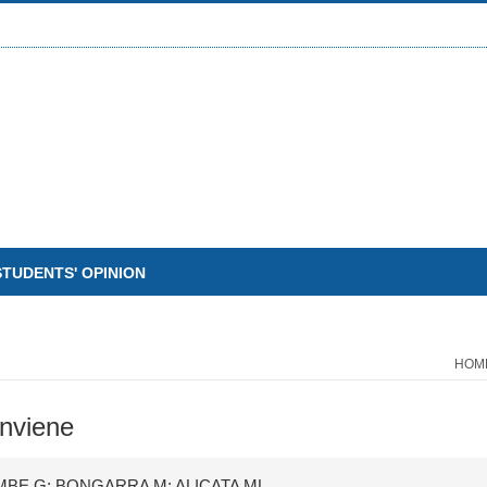
STUDENTS' OPINION
HOM
onviene
MBE G; BONGARRA M; ALICATA ML