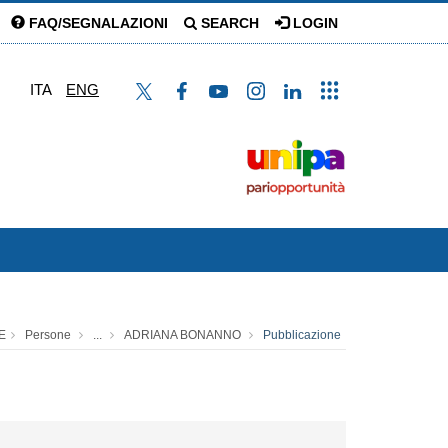
FAQ/SEGNALAZIONI
SEARCH
LOGIN
ITA
ENG
E
Persone
...
ADRIANA BONANNO
Pubblicazione