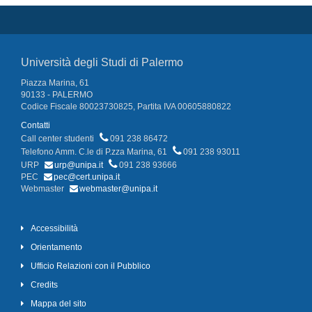
Università degli Studi di Palermo
Piazza Marina, 61
90133 - PALERMO
Codice Fiscale 80023730825, Partita IVA 00605880822
Contatti
Call center studenti
091 238 86472
Telefono Amm. C.le di P.zza Marina, 61
091 238 93011
URP
urp@unipa.it
091 238 93666
PEC
pec@cert.unipa.it
Webmaster
webmaster@unipa.it
Accessibilità
Orientamento
Ufficio Relazioni con il Pubblico
Credits
Mappa del sito