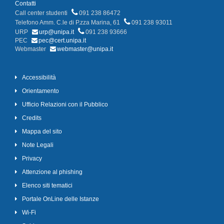
Contatti
Call center studenti
091 238 86472
Telefono Amm. C.le di P.zza Marina, 61
091 238 93011
URP
urp@unipa.it
091 238 93666
PEC
pec@cert.unipa.it
Webmaster
webmaster@unipa.it
Accessibilità
Orientamento
Ufficio Relazioni con il Pubblico
Credits
Mappa del sito
Note Legali
Privacy
Attenzione al phishing
Elenco siti tematici
Portale OnLine delle Istanze
Wi-Fi