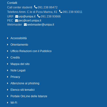
Contatti
Call center studenti
091 238 86472
Telefono Amm. C.le di P.zza Marina, 61
091 238 93011
URP
urp@unipa.it
091 238 93666
PEC
pec@cert.unipa.it
Webmaster
webmaster@unipa.it
Accessibilità
Orientamento
Ufficio Relazioni con il Pubblico
Credits
Mappa del sito
Note Legali
Privacy
Attenzione al phishing
Elenco siti tematici
Portale OnLine delle Istanze
Wi-Fi