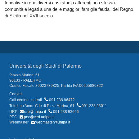
fondative in due diversi casi studio afferenti una stessa
comunità e legati a una delle maggiori famiglie feudali del Regno
di Sicilia nel XVII secolo.
Università degli Studi di Palermo
Piazza Marina, 61
90133 - PALERMO
Codice Fiscale 80023730825, Partita IVA 00605880822
Contatti
Call center studenti
091 238 86472
Telefono Amm. C.le di P.zza Marina, 61
091 238 93011
URP
urp@unipa.it
091 238 93666
PEC
pec@cert.unipa.it
Webmaster
webmaster@unipa.it