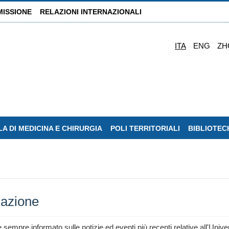
MISSIONE
RELAZIONI INTERNAZIONALI
ITA
ENG
ZH
A DI MEDICINA E CHIRURGIA
POLI TERRITORIALI
BIBLIOTEC
lazione
e sempre informato sulle notizie ed eventi più recenti relative all'Unive