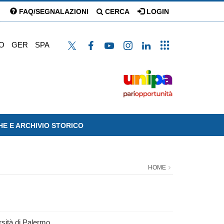
FAQ/SEGNALAZIONI
CERCA
LOGIN
O
GER
SPA
HE E ARCHIVIO STORICO
HOME
rsità di Palermo.