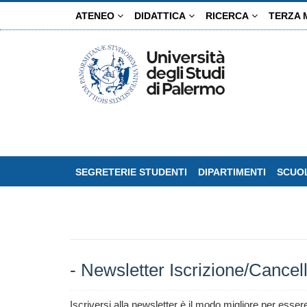
Salta
ATENEO
DIDATTICA
RICERCA
TERZA 
al
contenuto
principale
SEGRETERIE STUDENTI
DIPARTIMENTI
SCUOL
- Newsletter Iscrizione/Cancel
Iscriversi alla newsletter è il modo migliore per esser