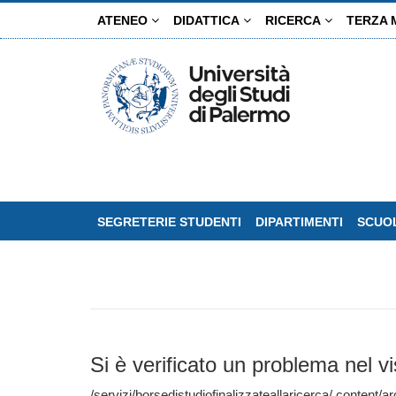
Salta
ATENEO
DIDATTICA
RICERCA
TERZA 
al
contenuto
principale
SEGRETERIE STUDENTI
DIPARTIMENTI
SCUOL
Si è verificato un problema nel vi
/servizi/borsedistudiofinalizzateallaricerca/.content