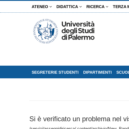
Salta
ATENEO
DIDATTICA
RICERCA
TERZA 
al
contenuto
principale
SEGRETERIE STUDENTI
DIPARTIMENTI
SCUOL
Si è verificato un problema nel vi
/servizi/assegnidiricerca/.content/archivio/New_Ba