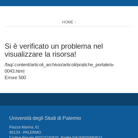
HOME
Si è verificato un problema nel
visualizzare la risorsa!
/faq/.content/articoli_archivio/articoli/pratiche_portale/a-
0043.html
Errore 500
Università degli Studi di Palermo
Piazza Marina, 61
90133 - PALERMO
Codice Fiscale 80023730825, Partita IVA 00605880822