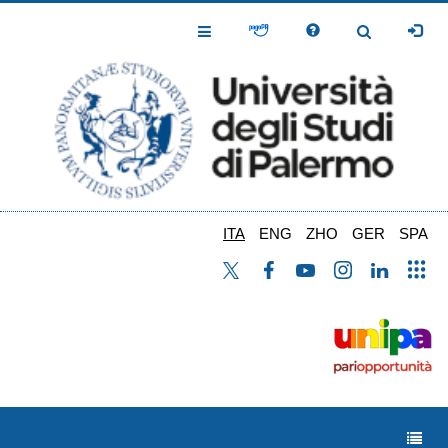
Salta
al
Toggle
Toggle
contenuto
Navigation
Navigation
principale
ITA
ENG
ZHO
GER
SPA