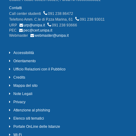
Contatti
Call center studenti
091 238 86472
Telefono Amm. C.le di P.zza Marina, 61
091 238 93011
URP
urp@unipa.it
091 238 93666
PEC
pec@cert.unipa.it
Webmaster
webmaster@unipa.it
Accessibilità
Orientamento
Ufficio Relazioni con il Pubblico
Credits
Mappa del sito
Note Legali
Privacy
Attenzione al phishing
Elenco siti tematici
Portale OnLine delle Istanze
Wi-Fi