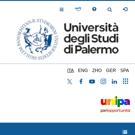
Salta
al
Toggle
Toggle
contenuto
Navigation
Navigation
principale
ITA
ENG
ZHO
GER
SPA