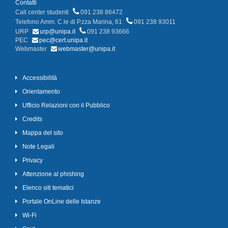
Contatti
Call center studenti
091 238 86472
Telefono Amm. C.le di P.zza Marina, 61
091 238 93011
URP
urp@unipa.it
091 238 93666
PEC
pec@cert.unipa.it
Webmaster
webmaster@unipa.it
Accessibilità
Orientamento
Ufficio Relazioni con il Pubblico
Credits
Mappa del sito
Note Legali
Privacy
Attenzione al phishing
Elenco siti tematici
Portale OnLine delle Istanze
Wi-Fi