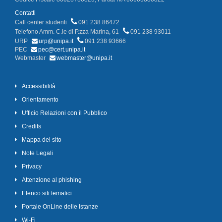
Contatti
Call center studenti
091 238 86472
Telefono Amm. C.le di P.zza Marina, 61
091 238 93011
URP
urp@unipa.it
091 238 93666
PEC
pec@cert.unipa.it
Webmaster
webmaster@unipa.it
Accessibilità
Orientamento
Ufficio Relazioni con il Pubblico
Credits
Mappa del sito
Note Legali
Privacy
Attenzione al phishing
Elenco siti tematici
Portale OnLine delle Istanze
Wi-Fi