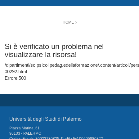
HOME
Si è verificato un problema nel
visualizzare la risorsa!
/dipartimenti/sc.psicol.pedag.edellaformazione/.content/articoli/p
00292.html
Errore 500
Università degli Studi di Palermo
Piazza Marina, 61
90133 - PALERMO
Codice Fiscale 80023730825, Partita IVA 00605880822