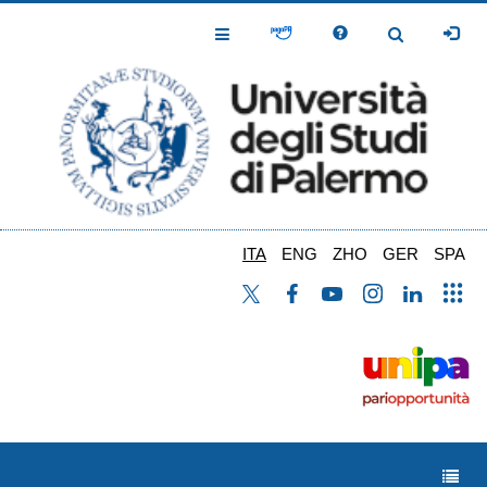
Salta
al
Toggle
Toggle
contenuto
Navigation
Navigation
principale
ITA
ENG
ZHO
GER
SPA