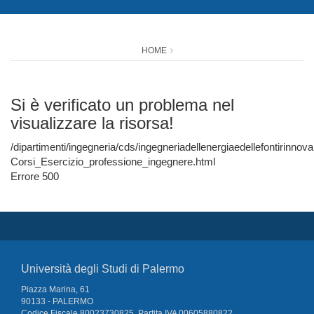
HOME
Si è verificato un problema nel
visualizzare la risorsa!
/dipartimenti/ingegneria/cds/ingegneriadellenergiaedellefontirinnova
Corsi_Esercizio_professione_ingegnere.html
Errore 500
Università degli Studi di Palermo
Piazza Marina, 61
90133 - PALERMO
Codice Fiscale 80023730825, Partita IVA 00605880822