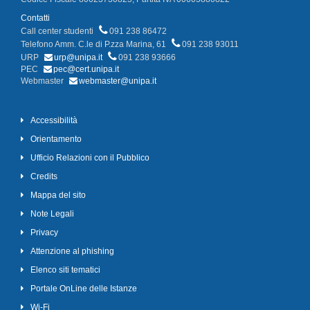
Contatti
Call center studenti
091 238 86472
Telefono Amm. C.le di P.zza Marina, 61
091 238 93011
URP
urp@unipa.it
091 238 93666
PEC
pec@cert.unipa.it
Webmaster
webmaster@unipa.it
Accessibilità
Orientamento
Ufficio Relazioni con il Pubblico
Credits
Mappa del sito
Note Legali
Privacy
Attenzione al phishing
Elenco siti tematici
Portale OnLine delle Istanze
Wi-Fi