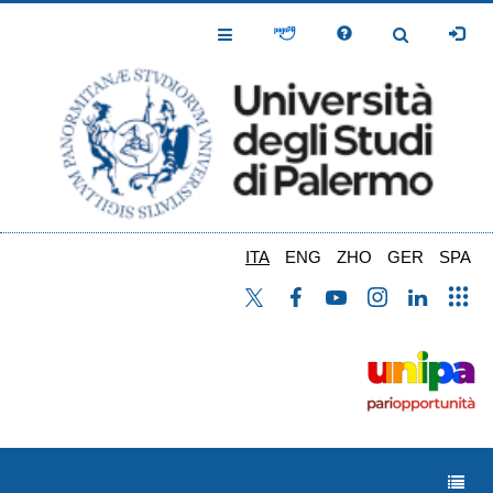
Salta
al
Toggle
Toggle
contenuto
Navigation
Navigation
principale
ITA
ENG
ZHO
GER
SPA