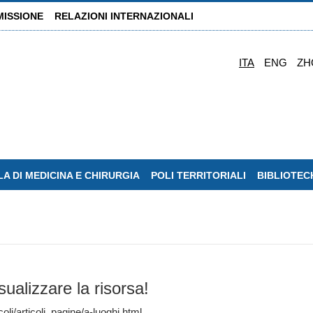
MISSIONE
RELAZIONI INTERNAZIONALI
ITA
ENG
ZH
A DI MEDICINA E CHIRURGIA
POLI TERRITORIALI
BIBLIOTEC
sualizzare la risorsa!
oli/articoli_pagine/a-luoghi.html