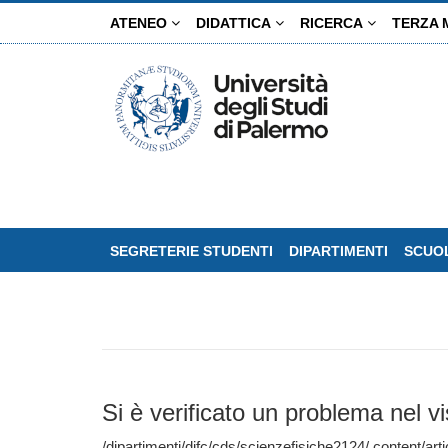
Salta
ATENEO
DIDATTICA
RICERCA
TERZA 
al
contenuto
principale
SEGRETERIE STUDENTI
DIPARTIMENTI
SCUOL
Si è verificato un problema nel vi
/dipartimenti/difc/cds/scienzefisiche2124/.content/artic