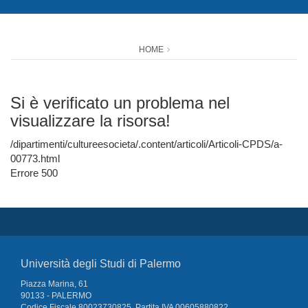
HOME
Si è verificato un problema nel
visualizzare la risorsa!
/dipartimenti/cultureesocieta/.content/articoli/Articoli-CPDS/a-
00773.html
Errore 500
Università degli Studi di Palermo
Piazza Marina, 61
90133 - PALERMO
Codice Fiscale 80023730825, Partita IVA 00605880822