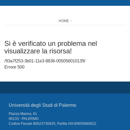
HOME
Si è verificato un problema nel
visualizzare la risorsa!
/93a7f253-3b01-11e3-8836-005056010139/
Errore 500
Università degli Studi di Palermo
Piazza Marina, 61
90133 - PALERMO
Codice Fiscale 80023730825, Partita IVA 00605880822