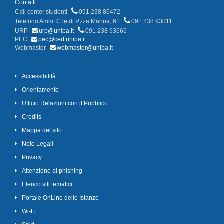
Contatti
Call center studenti
091 238 86472
Telefono Amm. C.le di P.zza Marina, 61
091 238 93011
URP
urp@unipa.it
091 238 93666
PEC
pec@cert.unipa.it
Webmaster
webmaster@unipa.it
Accessibilità
Orientamento
Ufficio Relazioni con il Pubblico
Credits
Mappa del sito
Note Legali
Privacy
Attenzione al phishing
Elenco siti tematici
Portale OnLine delle Istanze
Wi-Fi