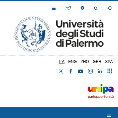
Salta
al
Toggle
Toggle
contenuto
Navigation
Navigation
principale
ITA
ENG
ZHO
GER
SPA