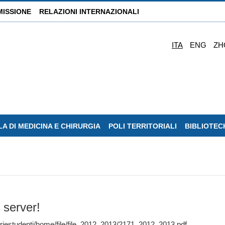
MISSIONE
RELAZIONI INTERNAZIONALI
ITA
ENG
ZH
A DI MEDICINA E CHIRURGIA
POLI TERRITORIALI
BIBLIOTEC
 server!
riestudenti/home/file/file_2012_2013/2171_2012_2013.pdf