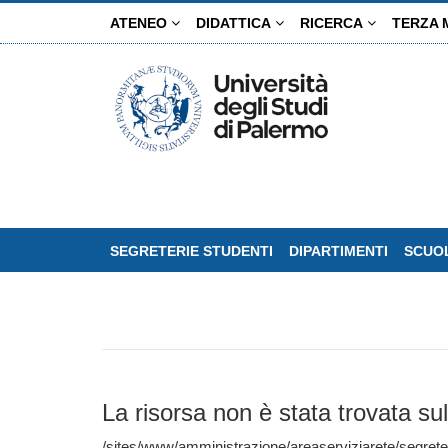
Salta
ATENEO
DIDATTICA
RICERCA
TERZA 
al
contenuto
principale
SEGRETERIE STUDENTI
DIPARTIMENTI
SCUOL
La risorsa non è stata trovata sul
/sites/www/amministrazione/areaserviziarete/segrete