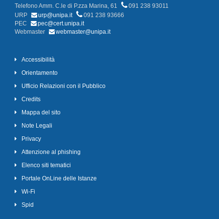
Telefono Amm. C.le di P.zza Marina, 61
091 238 93011
URP
urp@unipa.it
091 238 93666
PEC
pec@cert.unipa.it
Webmaster
webmaster@unipa.it
Accessibilità
Orientamento
Ufficio Relazioni con il Pubblico
Credits
Mappa del sito
Note Legali
Privacy
Attenzione al phishing
Elenco siti tematici
Portale OnLine delle Istanze
Wi-Fi
Spid