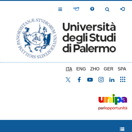
Salta
al
Toggle
Toggle
contenuto
Navigation
Navigation
principale
ITA
ENG
ZHO
GER
SPA