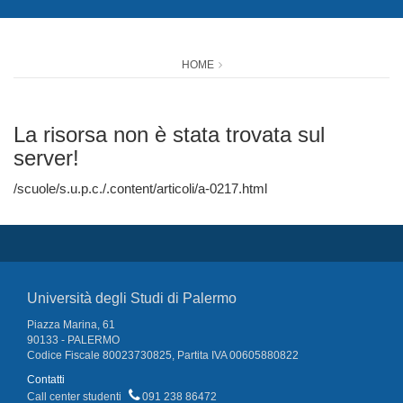
HOME
La risorsa non è stata trovata sul
server!
/scuole/s.u.p.c./.content/articoli/a-0217.html
Università degli Studi di Palermo
Piazza Marina, 61
90133 - PALERMO
Codice Fiscale 80023730825, Partita IVA 00605880822
Contatti
Call center studenti
091 238 86472