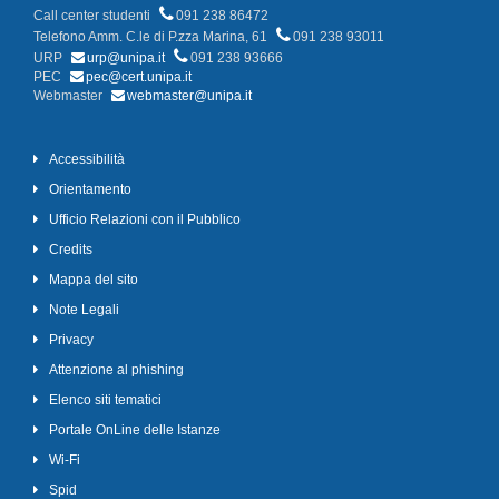
Call center studenti
091 238 86472
Telefono Amm. C.le di P.zza Marina, 61
091 238 93011
URP
urp@unipa.it
091 238 93666
PEC
pec@cert.unipa.it
Webmaster
webmaster@unipa.it
Accessibilità
Orientamento
Ufficio Relazioni con il Pubblico
Credits
Mappa del sito
Note Legali
Privacy
Attenzione al phishing
Elenco siti tematici
Portale OnLine delle Istanze
Wi-Fi
Spid