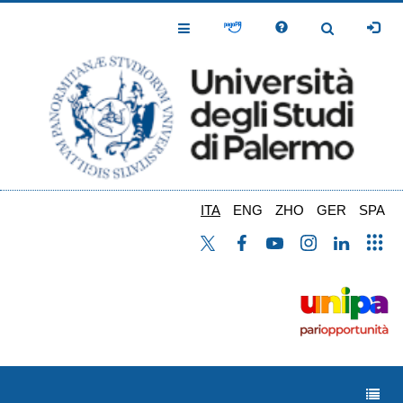
Salta
al
Toggle
Toggle
contenuto
Navigation
Navigation
principale
ITA
ENG
ZHO
GER
SPA