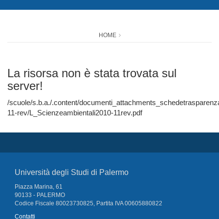
HOME
La risorsa non è stata trovata sul
server!
/scuole/s.b.a./.content/documenti_attachments_schedetraspare
11-rev/L_Scienzeambientali2010-11rev.pdf
Università degli Studi di Palermo
Piazza Marina, 61
90133 - PALERMO
Codice Fiscale 80023730825, Partita IVA 00605880822
Contatti