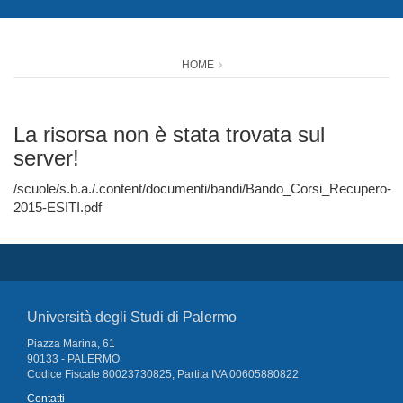
HOME
La risorsa non è stata trovata sul
server!
/scuole/s.b.a./.content/documenti/bandi/Bando_Corsi_Recupero-
2015-ESITI.pdf
Università degli Studi di Palermo
Piazza Marina, 61
90133 - PALERMO
Codice Fiscale 80023730825, Partita IVA 00605880822
Contatti