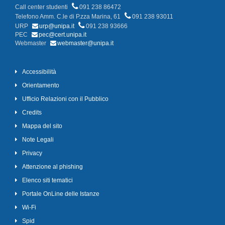
Call center studenti
091 238 86472
Telefono Amm. C.le di P.zza Marina, 61
091 238 93011
URP
urp@unipa.it
091 238 93666
PEC
pec@cert.unipa.it
Webmaster
webmaster@unipa.it
Accessibilità
Orientamento
Ufficio Relazioni con il Pubblico
Credits
Mappa del sito
Note Legali
Privacy
Attenzione al phishing
Elenco siti tematici
Portale OnLine delle Istanze
Wi-Fi
Spid