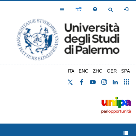
Salta
al
Toggle
Toggle
contenuto
Navigation
Navigation
principale
ITA
ENG
ZHO
GER
SPA