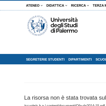
Salta
ATENEO
DIDATTICA
RICERCA
TERZA 
al
contenuto
principale
SEGRETERIE STUDENTI
DIPARTIMENTI
SCUOL
La risorsa non è stata trovata sul
/scuole/s.b.a./.content/documenti/Ofa-da2014-15.pdf