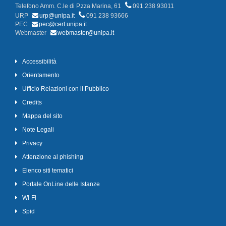
Telefono Amm. C.le di P.zza Marina, 61
091 238 93011
URP
urp@unipa.it
091 238 93666
PEC
pec@cert.unipa.it
Webmaster
webmaster@unipa.it
Accessibilità
Orientamento
Ufficio Relazioni con il Pubblico
Credits
Mappa del sito
Note Legali
Privacy
Attenzione al phishing
Elenco siti tematici
Portale OnLine delle Istanze
Wi-Fi
Spid