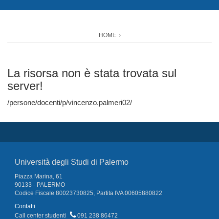
HOME
La risorsa non è stata trovata sul
server!
/persone/docenti/p/vincenzo.palmeri02/
Università degli Studi di Palermo
Piazza Marina, 61
90133 - PALERMO
Codice Fiscale 80023730825, Partita IVA 00605880822
Contatti
Call center studenti
091 238 86472