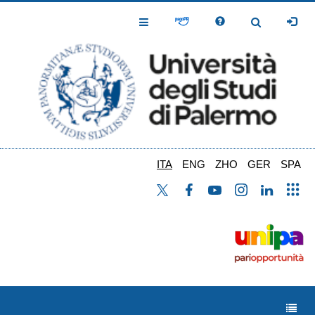
Salta
al
Toggle
Toggle
contenuto
Navigation
Navigation
principale
ITA
ENG
ZHO
GER
SPA