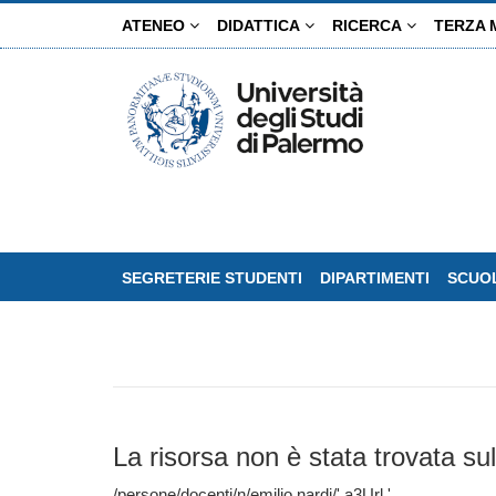
Salta
ATENEO
DIDATTICA
RICERCA
TERZA 
al
contenuto
principale
SEGRETERIE STUDENTI
DIPARTIMENTI
SCUOL
La risorsa non è stata trovata sul
/persone/docenti/n/emilio.nardi/' a3Url '