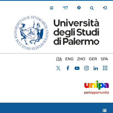
Salta
al
Toggle
Toggle
contenuto
Navigation
Navigation
principale
ITA
ENG
ZHO
GER
SPA