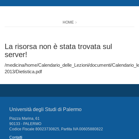
HOME
La risorsa non è stata trovata sul
server!
/medicina/home/Calendario_delle_Lezioni/documenti/Calendario_
2013/Dietistica.pdf
Università degli Studi di Palermo
Piazza Marina, 61
90133 - PALERMO
Codice Fiscale 80023730825, Partita IVA 00605880822
Contatti