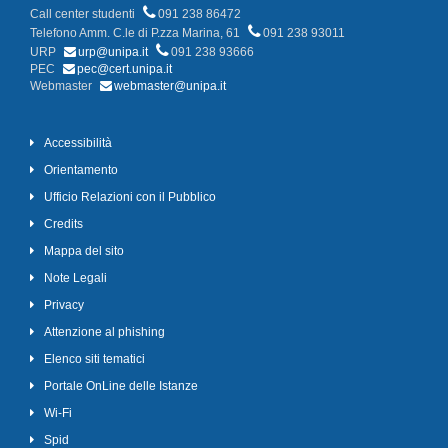
Call center studenti
091 238 86472
Telefono Amm. C.le di P.zza Marina, 61
091 238 93011
URP
urp@unipa.it
091 238 93666
PEC
pec@cert.unipa.it
Webmaster
webmaster@unipa.it
Accessibilità
Orientamento
Ufficio Relazioni con il Pubblico
Credits
Mappa del sito
Note Legali
Privacy
Attenzione al phishing
Elenco siti tematici
Portale OnLine delle Istanze
Wi-Fi
Spid