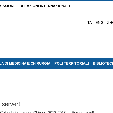
MISSIONE
RELAZIONI INTERNAZIONALI
ITA
ENG
ZH
A DI MEDICINA E CHIRURGIA
POLI TERRITORIALI
BIBLIOTEC
 server!
/Calendario_Lezioni_Chirone_2012-2013_II_Semestre.pdf