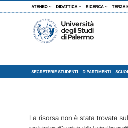
Salta
ATENEO
DIDATTICA
RICERCA
TERZA 
al
contenuto
principale
SEGRETERIE STUDENTI
DIPARTIMENTI
SCUOL
La risorsa non è stata trovata sul
/medicina/home/Calendario_delle_Lezioni/documenti