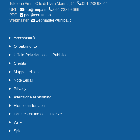
Telefono Amm. C.le di P.zza Marina, 61
091 238 93011
URP
urp@unipa.it
091 238 93666
PEC
pec@cert.unipa.it
Webmaster
webmaster@unipa.it
Accessibilità
Orientamento
Ufficio Relazioni con il Pubblico
Credits
Mappa del sito
Note Legali
Privacy
Attenzione al phishing
Elenco siti tematici
Portale OnLine delle Istanze
Wi-Fi
Spid