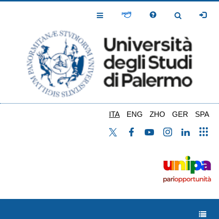
Salta
al
Toggle
Toggle
contenuto
Navigation
Navigation
principale
ITA
ENG
ZHO
GER
SPA