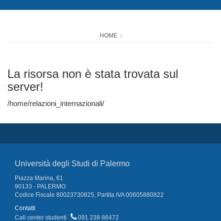
HOME
La risorsa non è stata trovata sul
server!
/home/relazioni_internazionali/
Università degli Studi di Palermo
Piazza Marina, 61
90133 - PALERMO
Codice Fiscale 80023730825, Partita IVA 00605880822
Contatti
Call center studenti
091 238 86472