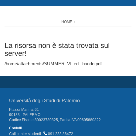
HOME
La risorsa non è stata trovata sul
server!
/home/attachments/SUMMER_VI_ed._bando.pdf
Università degli Studi di Palermo
Piazza Marina, 61
90133 - PALERMO
Codice Fiscale 80023730825, Partita IVA 00605880822
Contatti
Call center studenti
091 238 86472