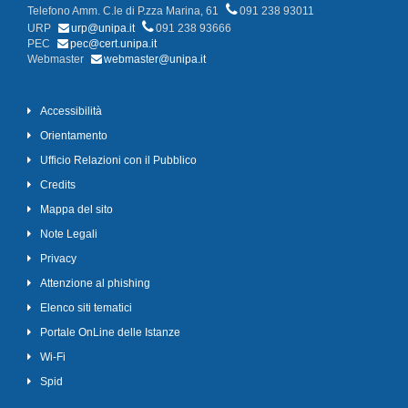
Telefono Amm. C.le di P.zza Marina, 61
091 238 93011
URP
urp@unipa.it
091 238 93666
PEC
pec@cert.unipa.it
Webmaster
webmaster@unipa.it
Accessibilità
Orientamento
Ufficio Relazioni con il Pubblico
Credits
Mappa del sito
Note Legali
Privacy
Attenzione al phishing
Elenco siti tematici
Portale OnLine delle Istanze
Wi-Fi
Spid