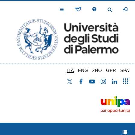
Salta
al
Toggle
Toggle
contenuto
Navigation
Navigation
principale
ITA
ENG
ZHO
GER
SPA