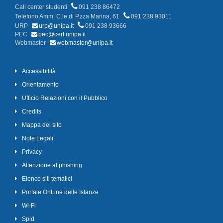
Call center studenti
091 238 86472
Telefono Amm. C.le di P.zza Marina, 61
091 238 93011
URP
urp@unipa.it
091 238 93666
PEC
pec@cert.unipa.it
Webmaster
webmaster@unipa.it
Accessibilità
Orientamento
Ufficio Relazioni con il Pubblico
Credits
Mappa del sito
Note Legali
Privacy
Attenzione al phishing
Elenco siti tematici
Portale OnLine delle Istanze
Wi-Fi
Spid