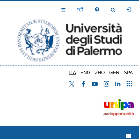
Salta
al
Toggle
Toggle
contenuto
Navigation
Navigation
principale
ITA
ENG
ZHO
GER
SPA