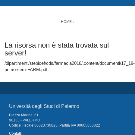
HOME
La risorsa non è stata trovata sul
server!
/dipartimenti/stebicef/cds/farmacia2018/.content/documenti/17_18-
primo-sem-FARM.pdf
Università degli Studi di Palermo
Piazza Marina, 61
90133 - PALERMO
Codice Fiscale 80023730825, Partita IVA 00605880822
Contatti