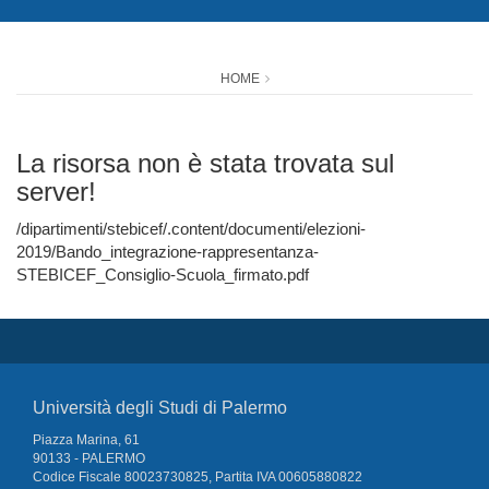
HOME
La risorsa non è stata trovata sul
server!
/dipartimenti/stebicef/.content/documenti/elezioni-
2019/Bando_integrazione-rappresentanza-
STEBICEF_Consiglio-Scuola_firmato.pdf
Università degli Studi di Palermo
Piazza Marina, 61
90133 - PALERMO
Codice Fiscale 80023730825, Partita IVA 00605880822