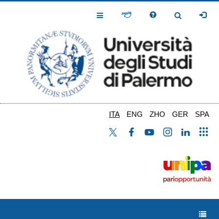
Salta
al
Toggle
Toggle
contenuto
Navigation
Navigation
principale
ITA
ENG
ZHO
GER
SPA