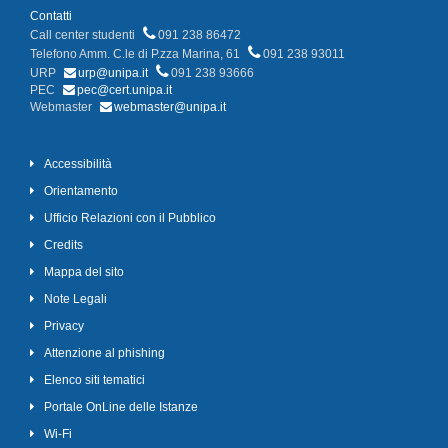
Contatti
Call center studenti
091 238 86472
Telefono Amm. C.le di P.zza Marina, 61
091 238 93011
URP
urp@unipa.it
091 238 93666
PEC
pec@cert.unipa.it
Webmaster
webmaster@unipa.it
Accessibilità
Orientamento
Ufficio Relazioni con il Pubblico
Credits
Mappa del sito
Note Legali
Privacy
Attenzione al phishing
Elenco siti tematici
Portale OnLine delle Istanze
Wi-Fi