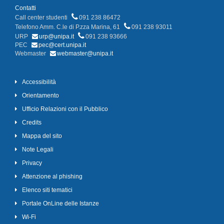
Contatti
Call center studenti
091 238 86472
Telefono Amm. C.le di P.zza Marina, 61
091 238 93011
URP
urp@unipa.it
091 238 93666
PEC
pec@cert.unipa.it
Webmaster
webmaster@unipa.it
Accessibilità
Orientamento
Ufficio Relazioni con il Pubblico
Credits
Mappa del sito
Note Legali
Privacy
Attenzione al phishing
Elenco siti tematici
Portale OnLine delle Istanze
Wi-Fi