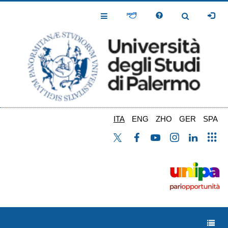
Salta
al
Toggle
Toggle
contenuto
Navigation
Navigation
principale
ITA
ENG
ZHO
GER
SPA