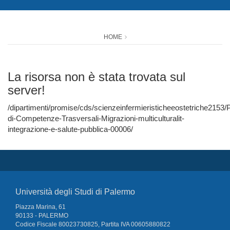
HOME
La risorsa non è stata trovata sul
server!
/dipartimenti/promise/cds/scienzeinfermieristicheeostetriche2153/
di-Competenze-Trasversali-Migrazioni-multiculturalit-
integrazione-e-salute-pubblica-00006/
Università degli Studi di Palermo
Piazza Marina, 61
90133 - PALERMO
Codice Fiscale 80023730825, Partita IVA 00605880822